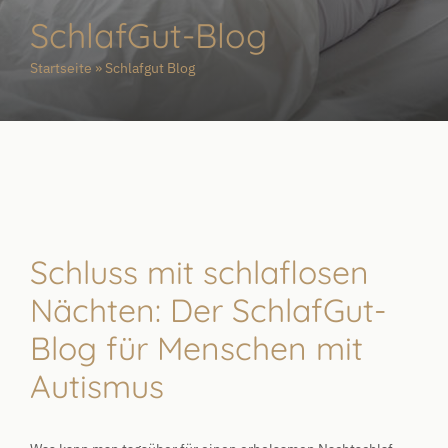
SchlafGut-Blog
Startseite
»
Schlafgut Blog
Schluss mit schlaflosen
Nächten: Der SchlafGut-
Blog für Menschen mit
Autismus