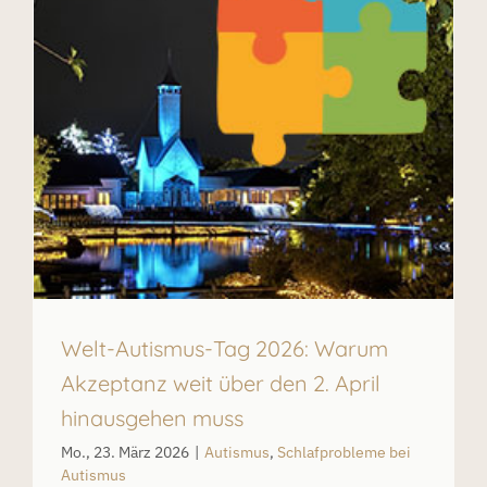
Welt-Autismus-Tag 2026: Warum
Akzeptanz weit über den 2. April
hinausgehen muss
Mo., 23. März 2026
|
Autismus
,
Schlafprobleme bei
Autismus