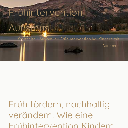
Frühintervention
Autismus
Startseite
»
Autismus
»
Frühintervention bei Kindern mit
Autismus
Früh fördern, nachhaltig
verändern: Wie eine
Frühintervention Kindern