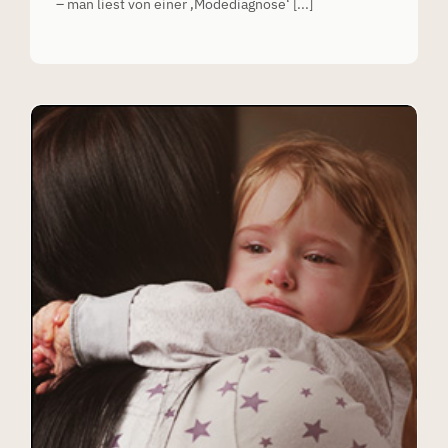
– man liest von einer ‚Modediagnose‘ [...]