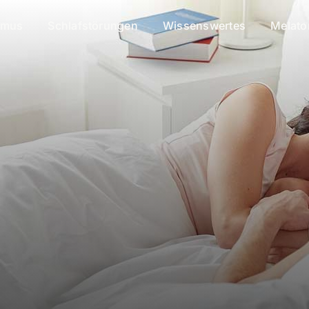
smus
Schlafstörungen
Wissenswertes
Melato