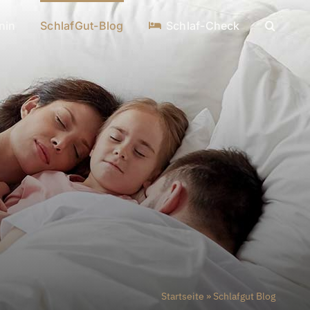
nin
SchlafGut-Blog
Schlaf-Check
Startseite
»
Schlafgut Blog