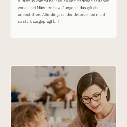
Autismus kommt bei Frauen und Mädchen seltener
vor als bei Männern bzw. Jungen – das gilt als
unbestritten. Allerdings ist der Unterschied nicht
so stark ausgeprägt [...]
Wie hängen Schlafprobleme und exekutive
Funktionen bei Autismus zusammen?
Schlafprobleme bei Autismus
Studien