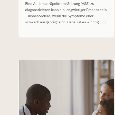
Eine Autismus-Spektrum-Störung (ASS) zu
diagnostizieren kann ein langwieriger Prozess sein
– insbesondere, wenn die Symptome eher
schwach ausgeprägt sind. Dabei ist es wichtig, [...]
ungen
Warum gibt es immer mehr Autismus-
Diagnosen?
en
Studien