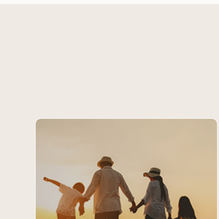
erungen
Leitfaden zu Autismus und Pflegegrad: Alles, wa
affen
Sie wissen müssen