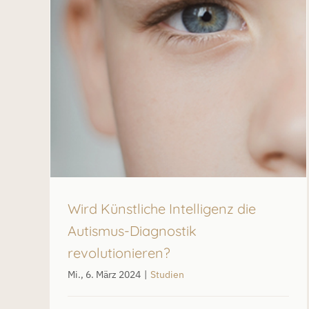
us-
Keine reine Männersache: Autismus bei Frauen
und Mädchen
Schlafprobleme bei Autismus
Studien
Wird Künstliche Intelligenz die
Autismus-Diagnostik
revolutionieren?
Mi., 6. März 2024
|
Studien