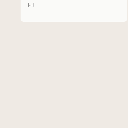
[...]