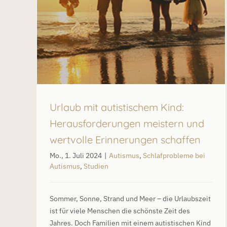
tudien
Autismus
Urlaub mit autistischem Kind:
Herausforderungen meistern und
wertvolle Erinnerungen schaffen
Mo., 1. Juli 2024
|
Autismus
,
Schlafprobleme bei
Autismus
,
Studien
Sommer, Sonne, Strand und Meer – die Urlaubszeit
ist für viele Menschen die schönste Zeit des
Jahres. Doch Familien mit einem autistischen Kind