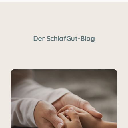
Der SchlafGut-Blog
s
Kinder mit Autismus: Essverhalten und
Essstörungen