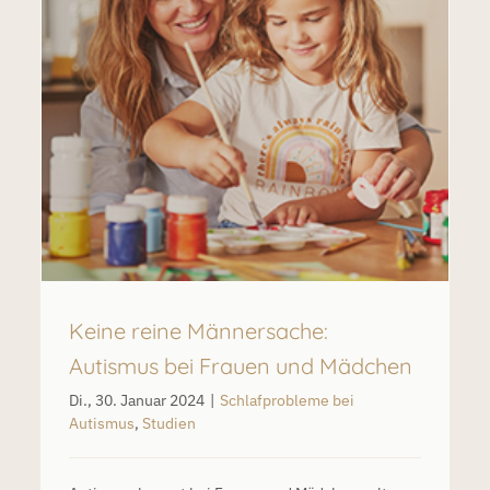
Tipps für die Feiertage: Weihnachten und Neujahr
mit autistischen Kindern
Schlafprobleme bei Autismus
Keine reine Männersache:
Autismus bei Frauen und Mädchen
Di., 30. Januar 2024
|
Schlafprobleme bei
Autismus
,
Studien